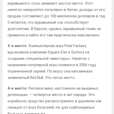
муравьиного сока занимает шестое место. Этот
напиток невероятно популярен в Китае, доходы от его
продаж составляют до 100 миллионов долларов в год.
Считается, что муравьиный сок способствует
долголетию. В Европе, однако, муравьиный тоник не
прижился и найти его там практически невозможно.
5-е место.
Компьютерная игра Final Fantasy
вдохновила компании Square Enix и Suntory на
создание специальной «микстуры». Напиток с
названием популярной игры появился в 2006 году
ограниченной серией. По вкусу она напоминала
знаменитый Red Bull. Это пятое место.
4-е место.
Рисовое вино, настоянное на мышиных
детенышах, — четвертое место в хит-параде. Это
корейское средство распространено в деревнях как
панацея от всех болезней. Не для слабонервных
больных, конечно же.