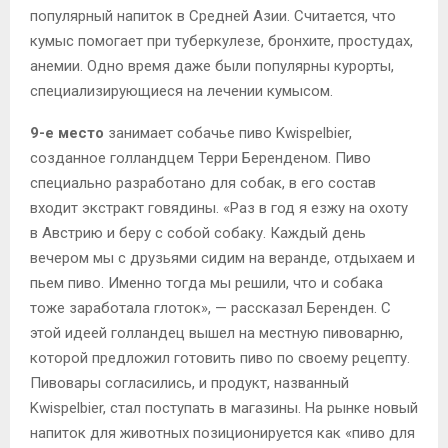
популярный напиток в Средней Азии. Считается, что
кумыс помогает при туберкулезе, бронхите, простудах,
анемии. Одно время даже были популярны курорты,
специализирующиеся на лечении кумысом.
9-е место
занимает собачье пиво Kwispelbier,
созданное голландцем Терри Беренденом. Пиво
специально разработано для собак, в его состав
входит экстракт говядины. «Раз в год я езжу на охоту
в Австрию и беру с собой собаку. Каждый день
вечером мы с друзьями сидим на веранде, отдыхаем и
пьем пиво. Именно тогда мы решили, что и собака
тоже заработала глоток», — рассказал Беренден. С
этой идеей голландец вышел на местную пивоварню,
которой предложил готовить пиво по своему рецепту.
Пивовары согласились, и продукт, названный
Kwispelbier, стал поступать в магазины. На рынке новый
напиток для животных позиционируется как «пиво для