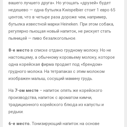
вашего лучшего друга». Но угощать «друзей» будет
недешево — одна бутылка Kwispelbier стоит 1 евро 65
центов, что в четыре раза дороже чем, например,
бутылка известной марки Heineken. При этом собака,
регулярно пьющая новый напиток, не рискует стать
пьяницей — пиво безалкогольное.
8-е место
в списке отдано грудному молоку. Но не
настоящему, а обычному коровьему молоку, которое
одна корейская фирма продает под «брендом»
грудного молока. На тетрапаках с этим молоком
изображен малыш, сосущий мамину грудь.
На
7-ом месте
– напиток опять же корейского
производства, напиток с ароматом кимчи,
традиционного корейского блюда из капусты и
редьки.
6-е место.
Тонизирующий напиток на основе