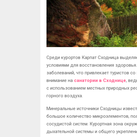
Среди курортов Карпат Сходница выделяе
условиями для восстановления здоровья
заболеваний, что привлекает туристов со
внимание на
санатории в Сходнице
, ве
с использованием местных природных рес
горного воздуха.
Минеральные источники Сходницы извест
большое количество микроэлементов, пол
сосудистой систем. Курортная зона окру
дыхательной системы и общего укреплени