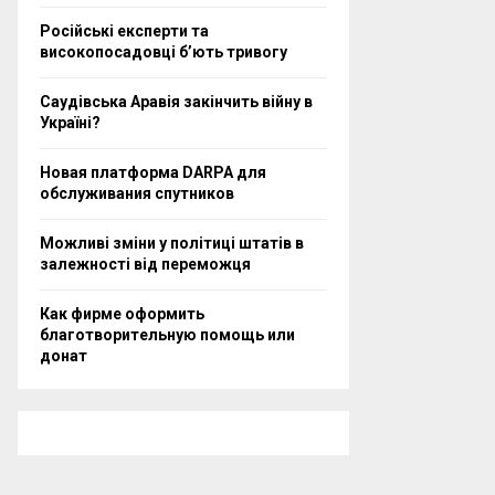
Російські експерти та
високопосадовці бʼють тривогу
Саудівська Аравія закінчить війну в
Україні?
Новая платформа DARPA для
обслуживания спутников
Можливі зміни у політиці штатів в
залежності від переможця
Как фирме оформить
благотворительную помощь или
донат