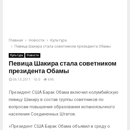
Главная
Новости
Культура
Певица Шакира стала советником президента Обамы
Культура
Новости
Певица Шакира стала советником
президента Обамы
06.10.2011
0
696
Президент США Барак Обама включил колумбийскую
певицу Шакиру в состав группы советников по
вопросам повышения образования испаноязычного
населения Соединенных Штатов.
«Президент США Барак Обама объявил в среду о