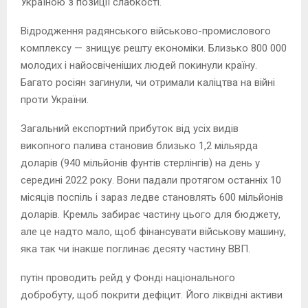
Україною з позиції слабкості.
Відродження радянського військово-промислового
комплексу — знищує решту економіки. Близько 800 000
молодих і найосвіченіших людей покинули країну.
Багато росіян загинули, чи отримали каліцтва на війні
проти України.
Загальний експортний прибуток від усіх видів
викопного палива становив близько 1,2 мільярда
доларів (940 мільйонів фунтів стерлінгів) на день у
середині 2022 року. Вони падали протягом останніх 10
місяців поспіль і зараз ледве становлять 600 мільйонів
доларів. Кремль забирає частину цього для бюджету,
але це надто мало, щоб фінансувати військову машину,
яка так чи інакше поглинає десяту частину ВВП.
путін проводить рейд у Фонді національного
добробуту, щоб покрити дефіцит. Його ліквідні активи