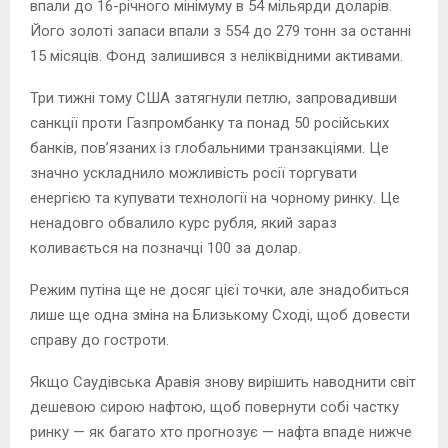
впали до 16-річного мінімуму в 54 мільярди доларів.
Його золоті запаси впали з 554 до 279 тонн за останні
15 місяців. Фонд залишився з неліквідними активами.
Три тижні тому США затягнули петлю, запровадивши
санкції проти Газпромбанку та понад 50 російських
банків, пов’язаних із глобальними транзакціями. Це
значно ускладнило можливість росії торгувати
енергією та купувати технології на чорному ринку. Це
ненадовго обвалило курс рубля, який зараз
коливається на позначці 100 за долар.
Режим путіна ще не досяг цієї точки, але знадобиться
лише ще одна зміна на Близькому Сході, щоб довести
справу до гостроти.
Якщо Саудівська Аравія знову вирішить наводнити світ
дешевою сирою нафтою, щоб повернути собі частку
ринку — як багато хто прогнозує — нафта впаде нижче