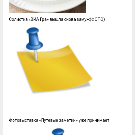
Солистка «ВИА Гра» вышла снова замуж(ФОТО)
Фотовыставка «Путевые заметки» уже принимает