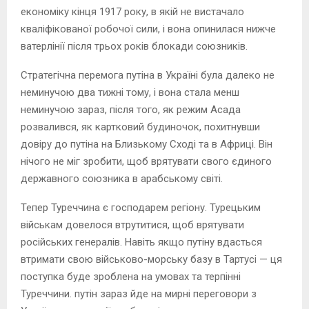
економіку кінця 1917 року, в якій не вистачало
кваліфікованої робочої сили, і вона опинилася нижче
ватерлінії після трьох років блокади союзників.
Стратегічна перемога путіна в Україні була далеко не
неминучою два тижні тому, і вона стала менш
неминучою зараз, після того, як режим Асада
розвалився, як картковий будиночок, похитнувши
довіру до путіна на Близькому Сході та в Африці. Він
нічого не міг зробити, щоб врятувати свого єдиного
державного союзника в арабському світі.
Тепер Туреччина є господарем регіону. Турецьким
військам довелося втрутитися, щоб врятувати
російських генералів. Навіть якщо путіну вдасться
втримати свою військово-морську базу в Тартусі — ця
поступка буде зроблена на умовах та терпінні
Туреччини. путін зараз йде на мирні переговори з