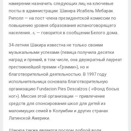
намерении назначить следующих лиц на ключевые
посты в администрации: Шакира Исабель Мебарак
Риполл — на пост члена президентской комиссии по
повышению уровня образования испаноговорящего
населения…», — говорится в сообщении Белого дома.
34-летняя Шакира известна не только своими
музыкальными успехами (певица получила десятки
наград и премий, в том числе, она двухкратный лауреат
престижнейшей премии «Грэмми»), но и
благотворительной деятельностью. В 1997 году
испольнительница основала благотворительную
организацию Fundacion Pies Descalzos ( «Фонд босых
ног»). Миссия этой организации — привлечение
средств для спонсирования школ для детей из
малоимущих семей в Колумбии и других странах
Латинской Америки.
Шакира также является послом доброй воли