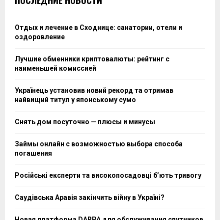
Отдых и лечение в Сходнице: санатории, отели и
оздоровление
Лучшие обменники криптовалюты: рейтинг с
наименьшей комиссией
Українець установив новий рекорд та отримав
найвищий титул у японському сумо
Снять дом посуточно — плюсы и минусы
Займы онлайн с возможностью выбора способа
погашения
Російські експерти та високопосадовці бʼють тривогу
Саудівська Аравія закінчить війну в Україні?
Новая платформа DARPA для обслуживания спутников