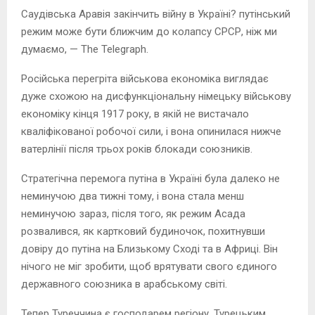
Саудівська Аравія закінчить війну в Україні? путінський
режим може бути ближчим до колапсу СРСР, ніж ми
думаємо, — The Telegraph.
Російська перегріта військова економіка виглядає
дуже схожою на дисфункціональну німецьку військову
економіку кінця 1917 року, в якій не вистачало
кваліфікованої робочої сили, і вона опинилася нижче
ватерлінії після трьох років блокади союзників.
Стратегічна перемога путіна в Україні була далеко не
неминучою два тижні тому, і вона стала менш
неминучою зараз, після того, як режим Асада
розвалився, як картковий будиночок, похитнувши
довіру до путіна на Близькому Сході та в Африці. Він
нічого не міг зробити, щоб врятувати свого єдиного
державного союзника в арабському світі.
Тепер Туреччина є господарем регіону. Турецьким