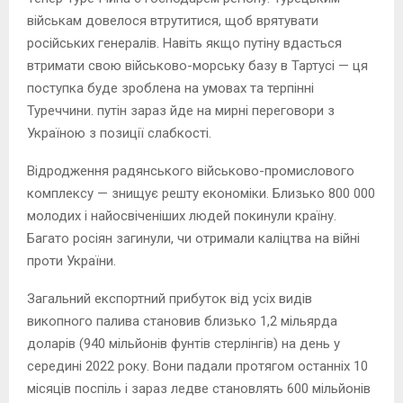
військам довелося втрутитися, щоб врятувати
російських генералів. Навіть якщо путіну вдасться
втримати свою військово-морську базу в Тартусі — ця
поступка буде зроблена на умовах та терпінні
Туреччини. путін зараз йде на мирні переговори з
Україною з позиції слабкості.
Відродження радянського військово-промислового
комплексу — знищує решту економіки. Близько 800 000
молодих і найосвіченіших людей покинули країну.
Багато росіян загинули, чи отримали каліцтва на війні
проти України.
Загальний експортний прибуток від усіх видів
викопного палива становив близько 1,2 мільярда
доларів (940 мільйонів фунтів стерлінгів) на день у
середині 2022 року. Вони падали протягом останніх 10
місяців поспіль і зараз ледве становлять 600 мільйонів