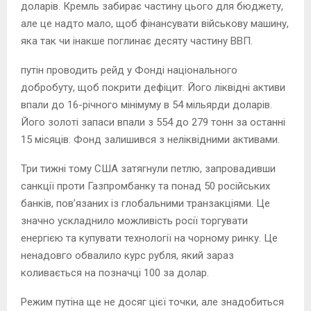
доларів. Кремль забирає частину цього для бюджету,
але це надто мало, щоб фінансувати військову машину,
яка так чи інакше поглинає десяту частину ВВП.
путін проводить рейд у Фонді національного
добробуту, щоб покрити дефіцит. Його ліквідні активи
впали до 16-річного мінімуму в 54 мільярди доларів.
Його золоті запаси впали з 554 до 279 тонн за останні
15 місяців. Фонд залишився з неліквідними активами.
Три тижні тому США затягнули петлю, запровадивши
санкції проти Газпромбанку та понад 50 російських
банків, пов’язаних із глобальними транзакціями. Це
значно ускладнило можливість росії торгувати
енергією та купувати технології на чорному ринку. Це
ненадовго обвалило курс рубля, який зараз
коливається на позначці 100 за долар.
Режим путіна ще не досяг цієї точки, але знадобиться