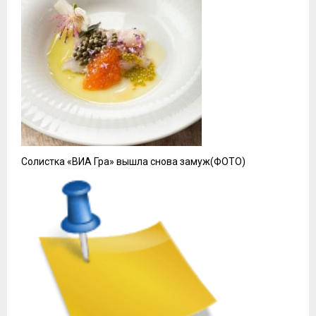
Солистка «ВИА Гра» вышла снова замуж(ФОТО)