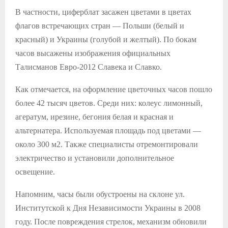
В частности, циферблат засажен цветами в цветах
флагов встречающих стран — Польши (белый и
красный) и Украины (голубой и желтый). По бокам
часов высажены изображения официальных
Талисманов Евро-2012 Славека и Славко.
Как отмечается, на оформление цветочных часов пошло
более 42 тысяч цветов. Среди них: колеус лимонный,
агератум, ирезине, бегония белая и красная и
альтернатера. Используемая площадь под цветами —
около 300 м2. Также специалисты отремонтировали
электричество и установили дополнительное
освещение.
Напомним, часы были обустроены на склоне ул.
Институтской к Дня Независимости Украины в 2008
году. После повреждения стрелок, механизм обновили