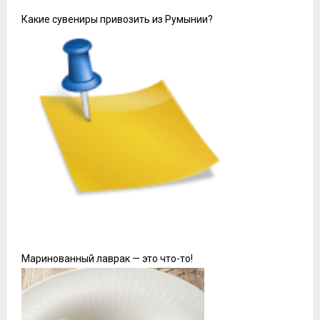
Какие сувениры привозить из Румынии?
Маринованный лаврак — это что-то!