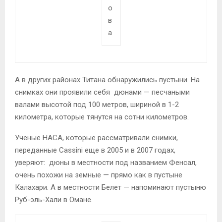
о
в
а
А в других районах Титана обнаружились пустыни. На
снимках они проявили себя дюнами — песчаными
валами высотой под 100 метров, шириной в 1-2
километра, которые тянутся на сотни километров.
Ученые НАСА, которые рассматривали снимки,
переданные Cassini еще в 2005 и в 2007 годах,
уверяют: дюны в местности под названием Фенсал,
очень похожи на земные — прямо как в пустыне
Калахари. А в местности Белет — напоминают пустыню
Руб-эль-Хали в Омане.