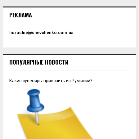
Технологии
Лучшие обменники криптовалюты:
рейтинг с наименьшей комиссией
29.07.2025
0
13460
Обмен крипты, хоть и технически простой процесс,
может обернуться проблемами. Особенно, если
выбрать не самый надежный ресурс для работы.
Лучше использовать рейтинг обменников криптовалют