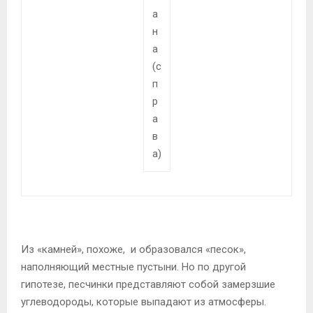
а
н
а
(с
п
р
а
в
а)
Из «камней», похоже, и образовался «песок»,
наполняющий местные пустыни. Но по другой
гипотезе, песчинки представляют собой замерзшие
углеводороды, которые выпадают из атмосферы.