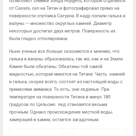
позволяют снимки зонда Huygens, который отделился
от Cassini, сел на Титан и фотографировал прямо на
поверхности спутника Сатурна. В кадр попали галька и
валуны — множество округлых камней. Диаметр
некоторых достигал двух метров. Поверхность их
была гладко отполирована.
Ныне ученые все больше склоняются к мнению, что
галька и валуны образовалась так же, как и на Земле.
Камни были обкатаны. Обкатаны той самой
жидкостью, которая имеется на Титане. Часть камней
и галька, скорее всего, состоят из настоящей воды с
примесями аммиака. То есть, они ледяные. При
температуре на поверхности Титана в минус 180
градусов по Цельсию лед становится весьма
прочным. Однако происхождение местной воды,
замерзшей в камни, остается загадочным.