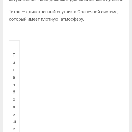
Титан — единственный спутник в Солнечной системе,
который имеет плотную атмосферу.
Т
и
т
а
н
б
о
л
ь
ш
е