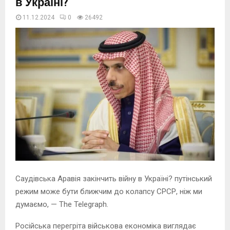
в Україні?
11.12.2024
0
26493
Саудівська Аравія закінчить війну в Україні? путінський
режим може бути ближчим до колапсу СРСР, ніж ми
думаємо, — The Telegraph.
Російська перегріта військова економіка виглядає