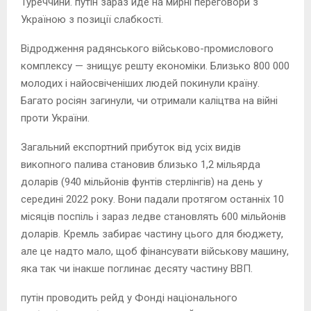
Туреччини. путін зараз йде на мирні переговори з
Україною з позиції слабкості.
Відродження радянського військово-промислового
комплексу — знищує решту економіки. Близько 800 000
молодих і найосвіченіших людей покинули країну.
Багато росіян загинули, чи отримали каліцтва на війні
проти України.
Загальний експортний прибуток від усіх видів
викопного палива становив близько 1,2 мільярда
доларів (940 мільйонів фунтів стерлінгів) на день у
середині 2022 року. Вони падали протягом останніх 10
місяців поспіль і зараз ледве становлять 600 мільйонів
доларів. Кремль забирає частину цього для бюджету,
але це надто мало, щоб фінансувати військову машину,
яка так чи інакше поглинає десяту частину ВВП.
путін проводить рейд у Фонді національного