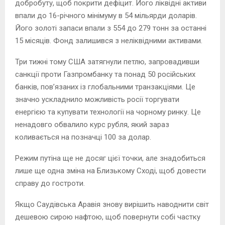
добробуту, щоб покрити дефіцит. Його ліквідні активи
впали до 16-річного мінімуму в 54 мільярди доларів.
Його золоті запаси впали з 554 до 279 тонн за останні
15 місяців. Фонд залишився з неліквідними активами.
Три тижні тому США затягнули петлю, запровадивши
санкції проти Газпромбанку та понад 50 російських
банків, пов’язаних із глобальними транзакціями. Це
значно ускладнило можливість росії торгувати
енергією та купувати технології на чорному ринку. Це
ненадовго обвалило курс рубля, який зараз
коливається на позначці 100 за долар.
Режим путіна ще не досяг цієї точки, але знадобиться
лише ще одна зміна на Близькому Сході, щоб довести
справу до гостроти.
Якщо Саудівська Аравія знову вирішить наводнити світ
дешевою сирою нафтою, щоб повернути собі частку