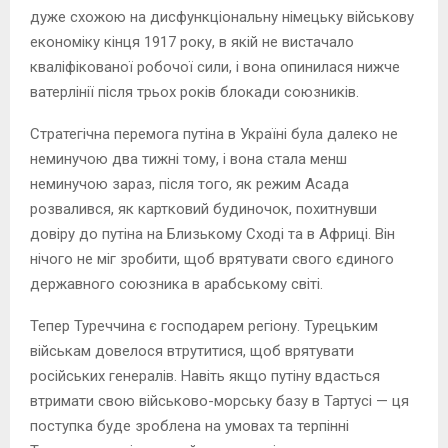
дуже схожою на дисфункціональну німецьку військову
економіку кінця 1917 року, в якій не вистачало
кваліфікованої робочої сили, і вона опинилася нижче
ватерлінії після трьох років блокади союзників.
Стратегічна перемога путіна в Україні була далеко не
неминучою два тижні тому, і вона стала менш
неминучою зараз, після того, як режим Асада
розвалився, як картковий будиночок, похитнувши
довіру до путіна на Близькому Сході та в Африці. Він
нічого не міг зробити, щоб врятувати свого єдиного
державного союзника в арабському світі.
Тепер Туреччина є господарем регіону. Турецьким
військам довелося втрутитися, щоб врятувати
російських генералів. Навіть якщо путіну вдасться
втримати свою військово-морську базу в Тартусі — ця
поступка буде зроблена на умовах та терпінні