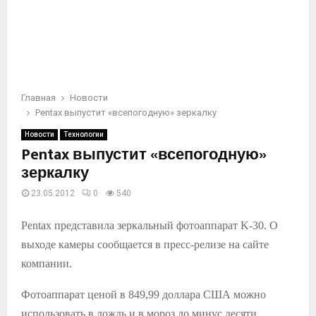
Главная
Новости
Pentax выпустит «всепогодную» зеркалку
Новости
Технологии
Pentax выпустит «всепогодную»
зеркалку
23.05.2012
0
540
Pentax представила зеркальный фотоаппарат K-30. О
выходе камеры сообщается в пресс-релизе на сайте
компании.
Фотоаппарат ценой в 849,99 доллара США можно
использовать в дождь и в мороз до минус десяти