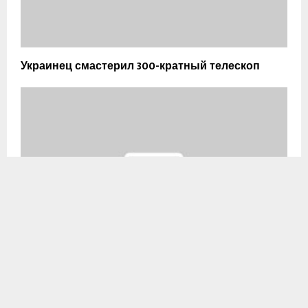
Украинец смастерил 300-кратный телескоп
В Антарктике найдены останки гигантского
зауропода