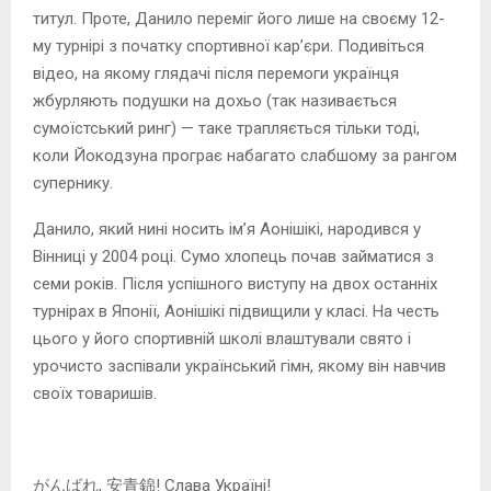
титул. Проте, Данило переміг його лише на своєму 12-
му турнірі з початку спортивної кар’єри. Подивіться
відео, на якому глядачі після перемоги українця
жбурляють подушки на дохьо (так називається
сумоїстський ринг) — таке трапляється тільки тоді,
коли Йокодзуна програє набагато слабшому за рангом
супернику.
Данило, який нині носить ім’я Аонішікі, народився у
Вінниці у 2004 році. Сумо хлопець почав займатися з
семи років. Після успішного виступу на двох останніх
турнірах в Японії, Аонішікі підвищили у класі. На честь
цього у його спортивній школі влаштували свято і
урочисто заспівали український гімн, якому він навчив
своїх товаришів.
がんばれ, 安青錦! Слава Україні!