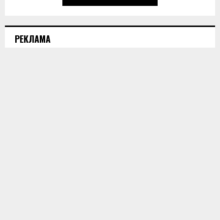
РЕКЛАМА
horoshie@shevchenko.com.ua
ПОПУЛЯРНЫЕ НОВОСТИ
Какие сувениры привозить из Румынии?