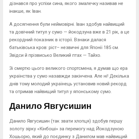
дізнався про успіхи сина, якого змалечку називав не
інакше, як Іван.
А досягнення були неймовірні. Іван здобув найвищий
та довічний титул у сумо — йокодзуна вже в 21 рік, а це
рекордний показник в історії. Взнаки далася
батьківська кров: ріст– незвичні для Японії 185 см.
Звідси й прізвисько Великий птах — Тайхо.
Зі смертю цього великого спортсмена, я думав що ера
українства у сумо назавжди закінчена. Але ні! Декілька
днів тому молодий українець установив новий рекорд
та отримав найвищий титул у японському сумо.
Данило Явгусишин
Данило Явгусишин (так звати хлопця) здобув першу
золоту зірку «Кінбоші» за перемогу над Йокодзуною
Хошьорю, який до поєдинку з Данилом мав найвищий