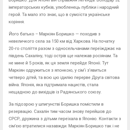
Боришко. Для Японії він справжня легенда. Володар 32
імператорських кубків, улюбленець публіки і народний
герой. Та мало хто знає, що в сумоїста українське
коріння.
Його батько – Маркіян Боришко — походив з
невеличкого села за 150 км від Харкова. На початку
20-го століття разом з односельчанами переїжджає на
південь Сахаліну, тоді острів ще належав росіянам. Та
не мине й 5 років, як ця земля перейде Японії. Тут
Маркіян одружиться з японкою, у сім’ї з’явиться
четверо дітей, та всю цю ідилію перерве Друга світова
війна. Японія, яка підтримала нацистів, стала
нещадною до вихідців із Радянського союзу.
За підозрою у шпигунстві Боришка помістили в
резервацію. Сахалін тим часом знову перейшов до
СРСР, дружина з дітьми переїхала в Японію. Контакти з
сім’єю втратилися назавжди. Маркіян Боришко так і не