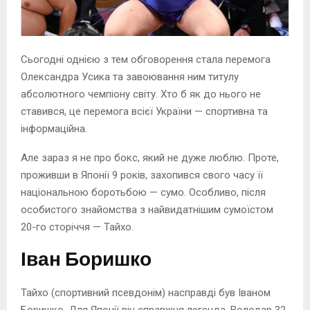
Сьогодні однією з тем обговорення стала перемога
Олександра Усика та завоювання ним титулу
абсолютного чемпіону світу. Хто б як до нього не
ставився, це перемога всієї України — спортивна та
інформаційна.
Але зараз я не про бокс, який не дуже люблю. Проте,
проживши в Японії 9 років, захопився свого часу її
національною боротьбою — сумо. Особливо, після
особистого знайомства з найвидатнішим сумоїстом
20-го сторіччя — Тайхо.
Іван Боришко
Тайхо (спортивний псевдонім) насправді був Іваном