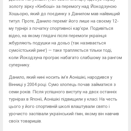
золоту зірку «Кінбоші» за перемогу над Йокодзуною
Хошьорю, який до поєдинку з Данилом мав найвищий
титул. Проте, Данило переміг його лише на своєму 12-
му турнірі з початку спортивної кар’єри. Подивіться
відео, на якому глядачі після перемоги українця
жбурляють подушки на дохьо (так називається
сумоїстський ринг) — таке трапляється тільки тоді,
коли Йокодзуна програє набагато слабшому за рангом
супернику.
Данило, який нині носить ім’я Аонішікі, народився у
Вінниці у 2004 році. Сумо хлопець почав займатися з
семи років. Після успішного виступу на двох останніх
турнірах в Японії, Аонішікі підвищили у класі. На честь
цього у його спортивній школі влаштували свято і
урочисто заспівали український гімн, якому він навчив
своїх товаришів.