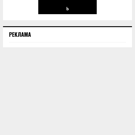
Ь
РЕКЛАМА
horoshie@shevchenko.com.ua
ПОПУЛЯРНЫЕ НОВОСТИ
Саудівська Аравія закінчить війну в Україні?