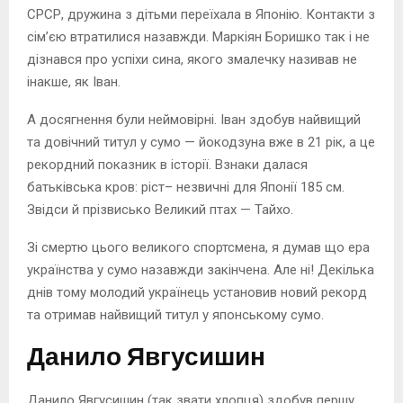
СРСР, дружина з дітьми переїхала в Японію. Контакти з
сім’єю втратилися назавжди. Маркіян Боришко так і не
дізнався про успіхи сина, якого змалечку називав не
інакше, як Іван.
А досягнення були неймовірні. Іван здобув найвищий
та довічний титул у сумо — йокодзуна вже в 21 рік, а це
рекордний показник в історії. Взнаки далася
батьківська кров: ріст– незвичні для Японії 185 см.
Звідси й прізвисько Великий птах — Тайхо.
Зі смертю цього великого спортсмена, я думав що ера
українства у сумо назавжди закінчена. Але ні! Декілька
днів тому молодий українець установив новий рекорд
та отримав найвищий титул у японському сумо.
Данило Явгусишин
Данило Явгусишин (так звати хлопця) здобув першу