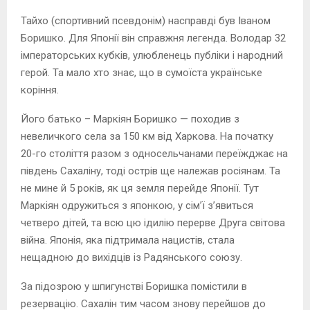
Тайхо (спортивний псевдонім) насправді був Іваном
Боришко. Для Японії він справжня легенда. Володар 32
імператорських кубків, улюбленець публіки і народний
герой. Та мало хто знає, що в сумоїста українське
коріння.
Його батько – Маркіян Боришко — походив з
невеличкого села за 150 км від Харкова. На початку
20-го століття разом з односельчанами переїжджає на
південь Сахаліну, тоді острів ще належав росіянам. Та
не мине й 5 років, як ця земля перейде Японії. Тут
Маркіян одружиться з японкою, у сім’ї з’явиться
четверо дітей, та всю цю ідилію перерве Друга світова
війна. Японія, яка підтримала нацистів, стала
нещадною до вихідців із Радянського союзу.
За підозрою у шпигунстві Боришка помістили в
резервацію. Сахалін тим часом знову перейшов до