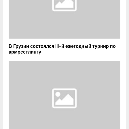
В Грузии состоялся ІІІ–й ежегодный турнир по
армрестлингу