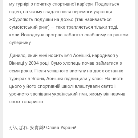
му турнірі з початку спортивної кар’єри. Подивіться
відео, на якому глядачі після перемоги українця
жбурляють подушки на дохьо (так називається
сумоїстський ринг) — таке трапляється тільки тоді,
коли Йокодзуна програє набагато слабшому за рангом
супернику.
Данило, який нині носить ім’я Аонішікі, народився у
Вінниці у 2004 році. Сумо хлопець почав займатися з
семи років. Після успішного виступу на двох останніх
турнірах в Японії, Аонішікі підвищили у класі. На честь
цього у його спортивній школі влаштували свято і
урочисто заспівали український гімн, якому він навчив
своїх товаришів.
がんばれ, 安青錦! Слава Україні!