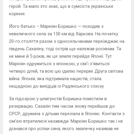
герой. Та мало хто знає, що в сумоїста українське
коріння.
Його батько – Маркіян Боришко — походив з
невеличкого села за 150 км від Харкова. На початку
20-го століття разом з односельчанами переїжджає на
південь Сахаліну, тоді острів ще належав росіянам. Та
не мине й 5 років, як ця земля перейде Японії. Тут
Маркіян одружиться з японкою, у сім’ї з’явиться
четверо дітей, та всю цю ідилію перерве Друга світова
війна. Японія, яка підтримала нацистів, стала
нещадною до вихідців із Радянського союзу.
За підозрою у шпигунстві Боришка помістили в
резервацію. Сахалін тим часом знову перейшов до
СРСР, дружина з дітьми переїхала в Японію. Контакти з
сім’єю втратилися назавжди. Маркіян Боришко так і не
дізнався про успіхи сина, якого змалечку називав не