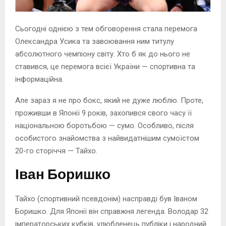
Сьогодні однією з тем обговорення стала перемога
Олександра Усика та завоювання ним титулу
абсолютного чемпіону світу. Хто б як до нього не
ставився, це перемога всієї України — спортивна та
інформаційна.
Але зараз я не про бокс, який не дуже люблю. Проте,
проживши в Японії 9 років, захопився свого часу її
національною боротьбою — сумо. Особливо, після
особистого знайомства з найвидатнішим сумоїстом
20-го сторіччя — Тайхо.
Іван Боришко
Тайхо (спортивний псевдонім) насправді був Іваном
Боришко. Для Японії він справжня легенда. Володар 32
імператорських кубків, улюбленець публіки і народний