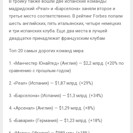
В тройку также вошли две испанские команды:
мадридский «Реал» и «Барселона» заняли второе и
третье место соответственно. В рейтинг Forbes попали
шесть английских, пять итальянских, четыре немецких
и три испанских клуба. Еще два места в лучшей
двадцатке принадлежат французским клубам.
Топ-20 самых дорогих команд мира:
1. «Манчестер Юнайтед» (Англия) — $2,2 млрд. (+20% по
сравнению с прошлым годом)
2. «Реал» (Испания) — $1,87 млрд. (+29%)
3. «Барселона» (Испания) — $1,3 млрд. (+34%)
4. «Арсeнал» (Англия) — $1,29 млрд. (+8%)
5. «Бавария» (Германия) — $1,23 млрд. (+18%)
6. «Милан» (Италия) — $989 млн. (+18%)