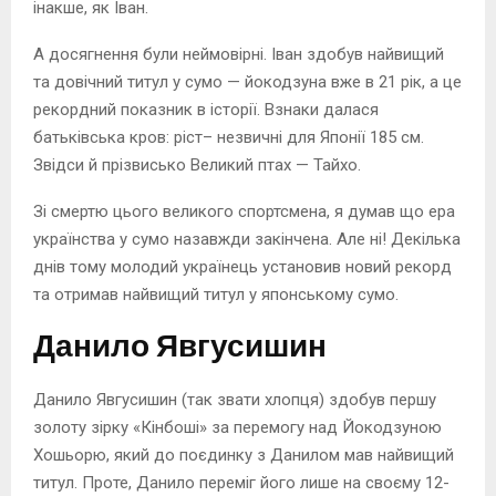
інакше, як Іван.
А досягнення були неймовірні. Іван здобув найвищий
та довічний титул у сумо — йокодзуна вже в 21 рік, а це
рекордний показник в історії. Взнаки далася
батьківська кров: ріст– незвичні для Японії 185 см.
Звідси й прізвисько Великий птах — Тайхо.
Зі смертю цього великого спортсмена, я думав що ера
українства у сумо назавжди закінчена. Але ні! Декілька
днів тому молодий українець установив новий рекорд
та отримав найвищий титул у японському сумо.
Данило Явгусишин
Данило Явгусишин (так звати хлопця) здобув першу
золоту зірку «Кінбоші» за перемогу над Йокодзуною
Хошьорю, який до поєдинку з Данилом мав найвищий
титул. Проте, Данило переміг його лише на своєму 12-