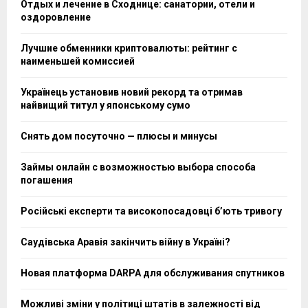
Отдых и лечение в Сходнице: санатории, отели и
оздоровление
Лучшие обменники криптовалюты: рейтинг с
наименьшей комиссией
Українець установив новий рекорд та отримав
найвищий титул у японському сумо
Снять дом посуточно — плюсы и минусы
Займы онлайн с возможностью выбора способа
погашения
Російські експерти та високопосадовці бʼють тривогу
Саудівська Аравія закінчить війну в Україні?
Новая платформа DARPA для обслуживания спутников
Можливі зміни у політиці штатів в залежності від