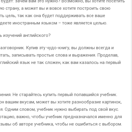
будет: зачем вам это нужно? Возможно, вы хотите посетить
ю страну, а может вы и вовсе хотите построить свою
ть цель, так как она будет поддерживать все ваше
адеете иностранным языком – тоже является целью.
ть изучений английского?
азговорник. Купив эту чудо-книгу, вы должны всегда и
итать, записывать простые слова и выражения. Проделав,
нглийский язык не так сложен, как вам казалось на первый
ения. Не старайтесь купить первый попавшийся учебник.
 он вашим вкусам, может вы хотите разнообразие картинок,
ся. Одним словом, учебник нужно выбирать под свой вкус.
нотацию, важно, чтобы учебник предназначался именно для
тзывы об авторе учебника, чтобы не ошибиться с выбором.