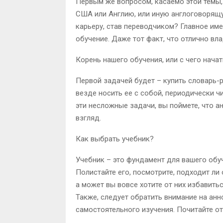
Первым же вопросом, касаемо этой темы, 
США или Англию, или иную англоговорящу
карьеру, став переводчиком? Главное име
обучение. Даже тот факт, что отлично вл
Корень нашего обучения, или с чего нача
Первой задачей будет – купить словарь-р
везде носить ее с собой, периодически ч
эти несложные задачи, вы поймете, что а
взгляд.
Как выбрать учебник?
Учебник – это фундамент для вашего обуч
Полистайте его, посмотрите, подходит ли
а может вы вовсе хотите от них избавить
Также, следует обратить внимание на ан
самостоятельного изучения. Почитайте о