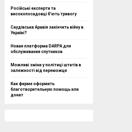
Російські експерти та
високопосадовці бʼють тривогу
Саудівська Аравія закінчить війну в
Україні?
Новая платформа DARPA для
обслуживания спутников
Можливі зміни у політиці штатів в
залежності від переможця
Как фирме оформить
благотворительную помощь или
донат