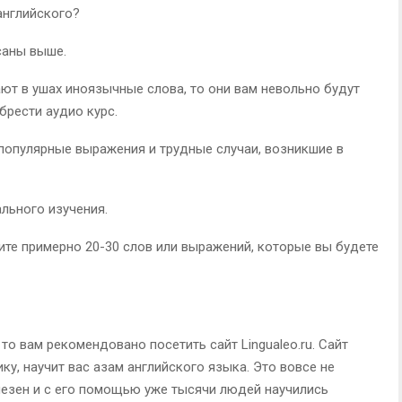
английского?
саны выше.
рают в ушах иноязычные слова, то они вам невольно будут
брести аудио курс.
е популярные выражения и трудные случаи, возникшие в
ального изучения.
шите примерно 20-30 слов или выражений, которые вы будете
 то вам рекомендовано посетить сайт Lingualeo.ru. Сайт
ику, научит вас азам английского языка. Это вовсе не
олезен и с его помощью уже тысячи людей научились