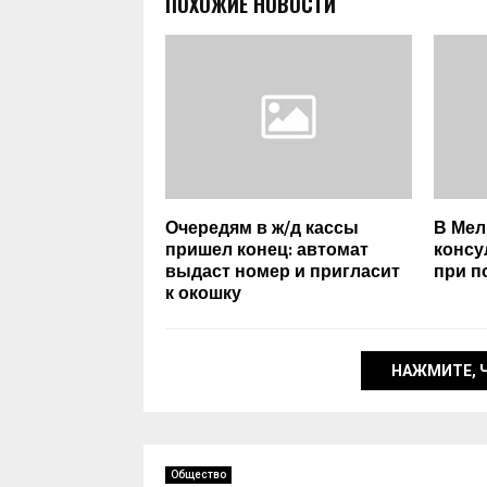
ПОХОЖИЕ НОВОСТИ
Очередям в ж/д кассы
В Мел
пришел конец: автомат
консу
выдаст номер и пригласит
при п
к окошку
НАЖМИТЕ, 
Общество