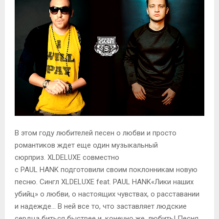
В этом году любителей песен о любви и просто
романтиков ждет еще один музыкальный
сюрприз.
XL
DELUXE
совместно
с
PAUL
HANK
подготовили своим поклонникам новую
песню. Сингл
XLDELUXE
feat
.
PAUL
HANK
«Лики наших
убийц» о любви, о настоящих чувствах, о расставании
и надежде… В ней все то, что заставляет людские
сердца биться быстрее и, конечно же, любить! Песня