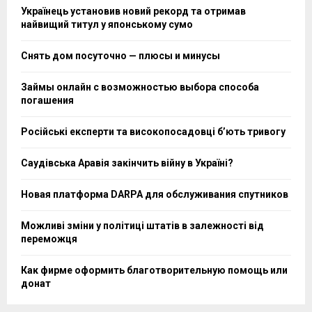
Українець установив новий рекорд та отримав
найвищий титул у японському сумо
Снять дом посуточно — плюсы и минусы
Займы онлайн с возможностью выбора способа
погашения
Російські експерти та високопосадовці бʼють тривогу
Саудівська Аравія закінчить війну в Україні?
Новая платформа DARPA для обслуживания спутников
Можливі зміни у політиці штатів в залежності від
переможця
Как фирме оформить благотворительную помощь или
донат