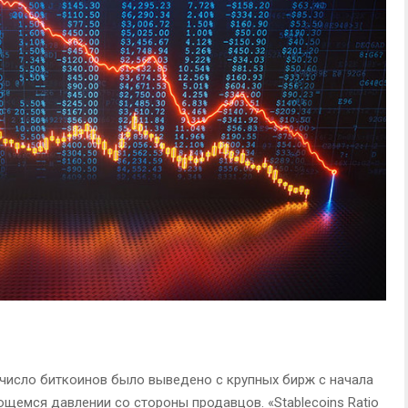
число биткоинов было выведено с крупных бирж с начала
щемся давлении со стороны продавцов. «Stablecoins Ratio