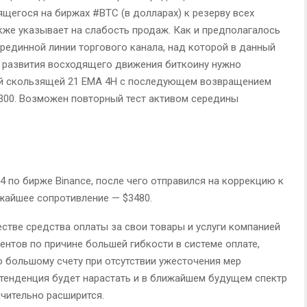
щегося на биржах #BTC (в долларах) к резерву всех
кже указывает на слабость продаж. Как и предполагалось
рединной линии торгового канала, над которой в данный
я развития восходящего движения биткоину нужно
ей скользящей 21 EMA 4H c последующем возвращением
 300. Возможен повторный тест активом середины
 по бирже Binance, после чего отправился на коррекцию к
жайшее сопротивление — $3480.
стве средства оплаты за свои товары и услуги компанией
ентов по причине большей гибкости в системе оплате,
 большому счету при отсутствии ужесточения мер
тенденция будет нарастать и в ближайшем будущем спектр
чительно расширится.