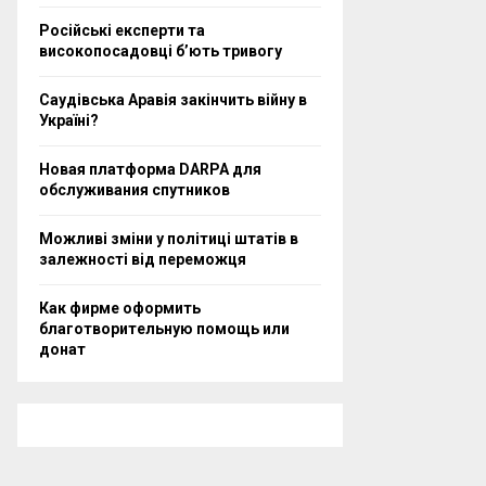
Російські експерти та
високопосадовці бʼють тривогу
Саудівська Аравія закінчить війну в
Україні?
Новая платформа DARPA для
обслуживания спутников
Можливі зміни у політиці штатів в
залежності від переможця
Как фирме оформить
благотворительную помощь или
донат