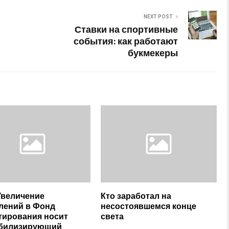
NEXT POST
Ставки на спортивные
события: как работают
букмекеры
Увеличение
Кто заработал на
лений в Фонд
несостоявшемся конце
тирования носит
света
абилизирующий