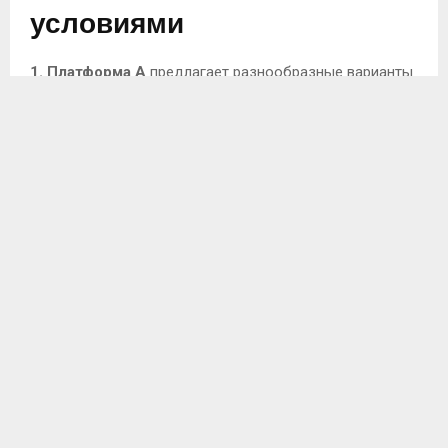
условиями
1. Платформа A
предлагает разнообразные варианты
возврата. Пользователям доступны график на 30, 60 и
90 дней. Средняя ставка составляет 11% в месяц с
возможностью досрочного закрытия займа без
штрафов.
2. Платформа B
известна гибкостью условий. Здесь
можно выбрать ежемесячные платежи, которые
уменьшаются в зависимости от суммы погашенного
долга. Процентная ставка стартует от 10% при
хорошем кредите. Клиенты получают возможность
изменения срока возврата до пяти раз.
3. Платформа C
акцентирует внимание на
минимальной документации. Процент фиксируется на
уровне 9%, а возврат можно осуществлять как