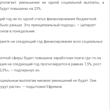
полагает уменьшения ни одной социальной выплаты, а
будут повышены на 23%.
ий год ни по одной статье финансирования бюджетной
было раньше. Это принципиальный подход», — цитирует
ионов в понедельник.
юджете на следующий год финансирование всех социальных
жетной сферы будет повышена заработная плата где-то на
ция на следующий год прогнозируется в рамках 7,5%, рост
3,5%», — подчеркнул он.
социальным выплатам никаких уменьшений не будет. Они
будут расти», — подытожил Ефремов.