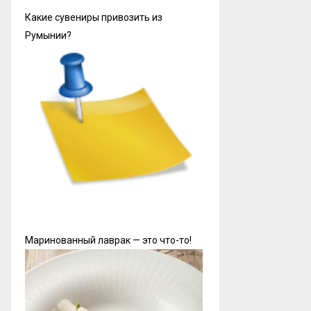
Какие сувениры привозить из
Румынии?
Маринованный лаврак — это что-то!