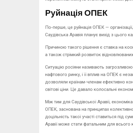
Руйнація ОПЕК
По-перше, це руйнація ОПЕК — організації,
Саудівська Аравія планує вихід з цього ка
Причиною такого рішення є ставка на коо
а також стрімкий розвиток відновлюваних д
Ситуацію росіяни називають загрозливою д
нафтового ринку, і її вплив на ОПЕК є нез
дозволяли країнам-членам ефективно кон
світові ціни. Це давало колосальні економ
Між тим для Саудівської Аравії, економік
ОПЕК, заснована на принципах колективно
доцільність такої участі ставиться під су
Аравії може стати фатальним для всього ка