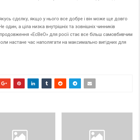
 якусь сдєлку, якщо у нього все добре і він може ще довго
 один, а ціла низка внутрішніх та зовнішніх чинників
продовження «ЕсВеО» для росії стає все більш самовбивчим
коли настане час наполягати на максимально вигідних для