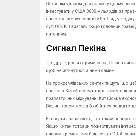
Останнім ударом для росіян у цьому сенсі
інвестувати у США $600 мільярдів за през
свою «нафтову» політику Ер-Ріяд узгоджу
суті ОПЕК. І взагалі, якщо головний грав
питанням.
Сигнал Пекіна
По-друге, росія отримала від Пекіна сигн
щоб не зіткнутися з ними самим.
На прокремлівських сайтах пишуть, що це
вважала Китай своїм стратегічним союзни
прагматичних міркувань. Китайська економі
Вашингтоном могла б обійтися занадто д
Експерти зазначають, що такий поворот с
Якщо Китай готовий пожертвувати інтерес
планам кремля. Тим більше що США, зважа