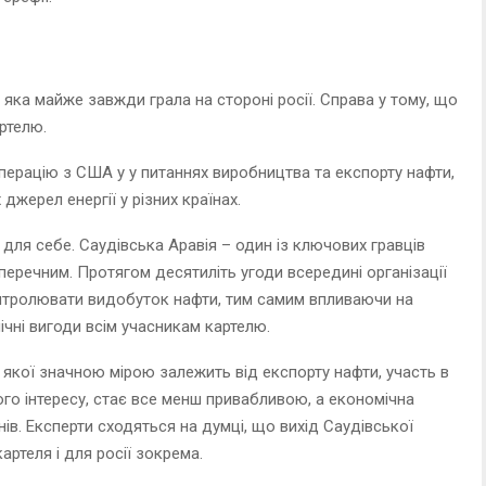
 яка майже завжди грала на стороні росії. Справа у тому, що
ртелю.
перацію з США у у питаннях виробництва та експорту нафти,
жерел енергії у різних країнах.
ля себе. Саудівська Аравія – один із ключових гравців
аперечним. Протягом десятиліть угоди всередині організації
тролювати видобуток нафти, тим самим впливаючи на
ічні вигоди всім учасникам картелю.
а якої значною мірою залежить від експорту нафти, участь в
го інтересу, стає все менш привабливою, а економічна
мнів. Експерти сходяться на думці, що вихід Саудівської
ртеля і для росії зокрема.