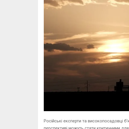
Російські експерти та високопосадовці бʼю
перспективі можуть стати критичними для 