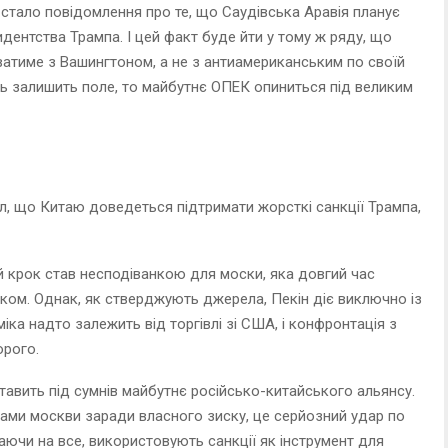
 стало повідомлення про те, що Саудівська Аравія планує
идентства Трампа. І цей факт буде йти у тому ж ряду, що
ватиме з Вашингтоном, а не з антиамериканським по своїй
ець залишить поле, то майбутнє ОПЕК опиниться під великим
ал, що Китаю доведеться підтримати жорсткі санкції Трампа,
й крок став несподіванкою для моски, яка довгий час
ком. Однак, як стверджують джерела, Пекін діє виключно із
ка надто залежить від торгівлі зі США, і конфронтація з
орого.
тавить під сумнів майбутнє російсько-китайського альянсу.
ами москви заради власного зиску, це серйозний удар по
ючи на все, використовують санкції як інструмент для