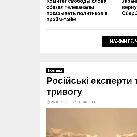
Комитет свободы слова
Украи
обязал телеканалы
верну
показывать политиков в
Сберб
прайм-тайм
НАЖМИТЕ, 
Политика
Російські експерти
тривогу
25.01.2025
0
11886