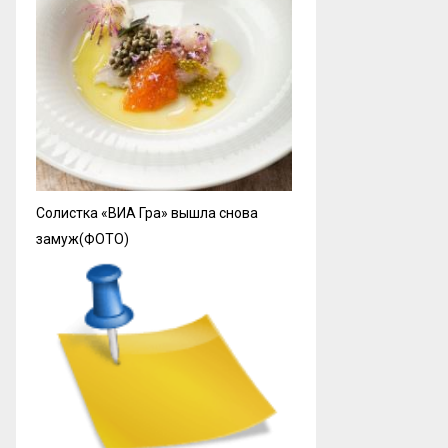
Солистка «ВИА Гра» вышла снова
замуж(ФОТО)