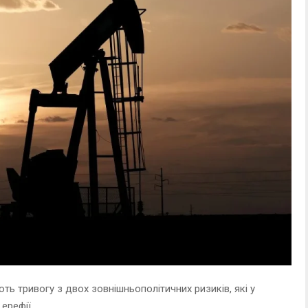
ть тривогу з двох зовнішньополітичних ризиків, які у
ерефії.