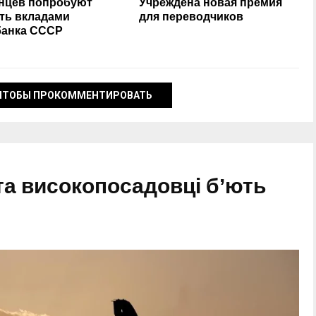
нцев попробуют
Учреждена новая премия
ть вкладами
для переводчиков
анка СССР
ЧТОБЫ ПРОКОММЕНТИРОВАТЬ
 та високопосадовці бʼють