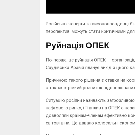
Російські експерти та високопосадовці бʼю
перспективі можуть стати критичними для 
Руйнація ОПЕК
По-перше, це руйнація ОПЕК — організації,
Саудівська Аравія планує вихід з цього ка
Причиною такого рішення є ставка на коо
а також стрімкий розвиток відновлюваних д
Ситуацію росіяни називають загрозливою д
нафтового ринку, і її вплив на ОПЕК є нез
дозволяли країнам-членам ефективно кон
світові ціни. Це давало колосальні економ