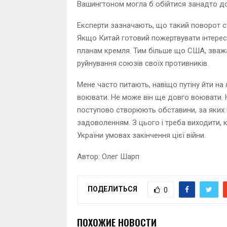
Вашингтоном могла б обійтися занадто д
Експерти зазначають, що такий поворот с
Якщо Китай готовий пожертвувати інтерес
планам кремля. Тим більше що США, зважа
руйнування союзів своїх противників.
Мене часто питають, навіщо путіну йти на
воювати. Не може він ще довго воювати. Не
поступово створюють обставини, за яких 
задоволенням. З цього і треба виходити, 
України умовах закінчення цієї війни.
Автор: Олег Шарп
ПОДЕЛИТЬСЯ
0
ПОХОЖИЕ НОВОСТИ