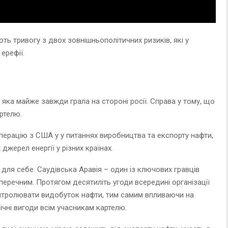
ть тривогу з двох зовнішньополітичних ризиків, які у
ерефії.
 яка майже завжди грала на стороні росії. Справа у тому, що
ртелю.
перацію з США у у питаннях виробництва та експорту нафти,
жерел енергії у різних країнах.
ля себе. Саудівська Аравія – один із ключових гравців
аперечним. Протягом десятиліть угоди всередині організації
тролювати видобуток нафти, тим самим впливаючи на
ічні вигоди всім учасникам картелю.