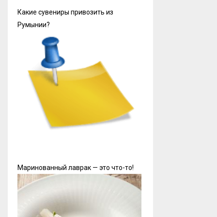
Какие сувениры привозить из
Румынии?
Маринованный лаврак — это что-то!