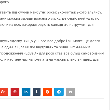
орого.
тавить під сумнів майбутнє російсько-китайського альянсу.
ами москви заради власного зиску, це серйозний удар по
ючи на все, використовують санкції як інструмент для
 якусь сдєлку, якщо у нього все добре і він може ще довго
 один, а ціла низка внутрішніх та зовнішніх чинників
продовження «ЕсВеО» для росії стає все більш самовбивчим
коли настане час наполягати на максимально вигідних для