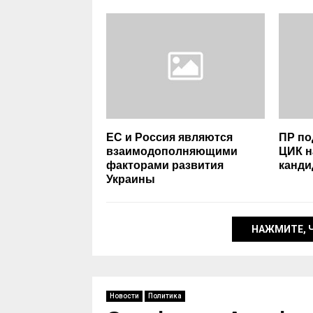
ЕС и Россия являются
ПР по
взаимодополняющими
ЦИК н
факторами развития
канди
Украины
НАЖМИТЕ, 
Новости
Политика