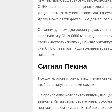
Між тим для Саудівської Аравії, економік
ОПЕК, заснована на принципах колективно
доцільність такої участі ставиться під су
Аравії може стати фатальним для всього ка
Останнім ударом для росіян у цьому сенсі
інвестувати у США $600 мільярдів за през
свою «нафтову» політику Ер-Ріяд узгоджу
суті ОПЕК. І взагалі, якщо головний грав
питанням.
Сигнал Пекіна
По-друге, росія отримала від Пекіна сигн
щоб не зіткнутися з ними самим.
На прокремлівських сайтах пишуть, що це
вважала Китай своїм стратегічним союзни
прагматичних міркувань. Китайська економі