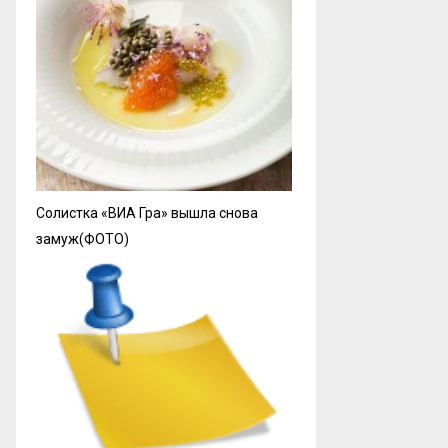
Солистка «ВИА Гра» вышла снова
замуж(ФОТО)