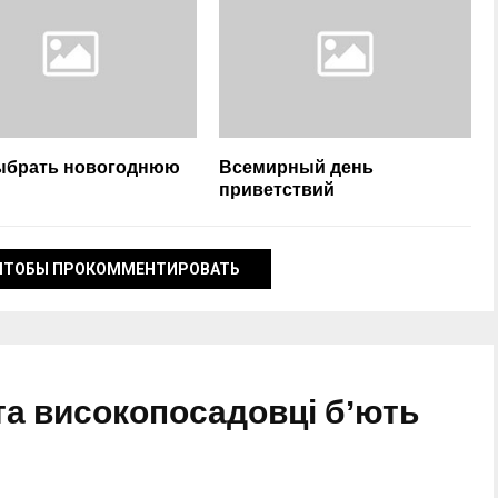
ыбрать новогоднюю
Всемирный день
приветствий
ЧТОБЫ ПРОКОММЕНТИРОВАТЬ
 та високопосадовці бʼють