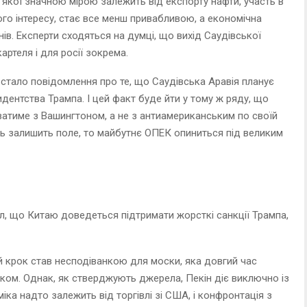
а якої значною мірою залежить від експорту нафти, участь в
го інтересу, стає все менш привабливою, а економічна
мнів. Експерти сходяться на думці, що вихід Саудівської
ртеля і для росії зокрема.
 стало повідомлення про те, що Саудівська Аравія планує
идентства Трампа. І цей факт буде йти у тому ж ряду, що
ватиме з Вашингтоном, а не з антиамериканським по своїй
ець залишить поле, то майбутнє ОПЕК опиниться під великим
ал, що Китаю доведеться підтримати жорсткі санкції Трампа,
й крок став несподіванкою для моски, яка довгий час
ком. Однак, як стверджують джерела, Пекін діє виключно із
ка надто залежить від торгівлі зі США, і конфронтація з