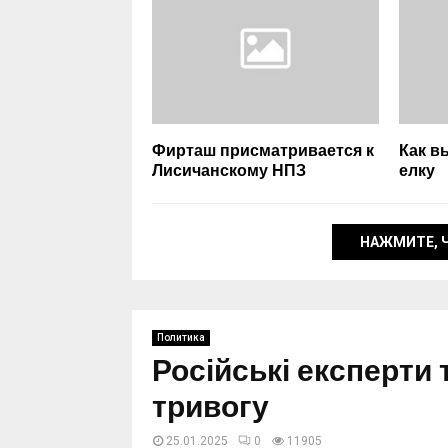
Фирташ присматривается к
Как в
Лисичанскому НПЗ
елку
НАЖМИТЕ, 
Политика
Російські експерти
тривогу
25.01.2025
0
11905