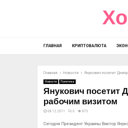
Хо
ГЛАВНАЯ
КРИПТОВАЛЮТА
ЭКОН
Главная
Новости
Янукович посетит Днеп
Новости
Политика
Янукович посетит 
рабочим визитом
08.12.2011
0
875
Сегодня Президент Украины Виктор Янук