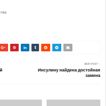
тва.
NEXT POST
й
Инсулину найдена достойная
замена