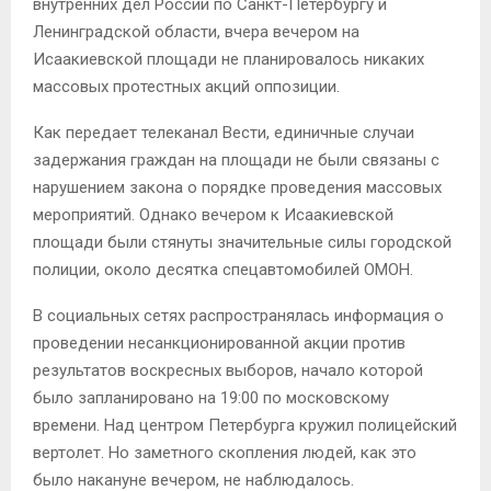
внутренних дел России по Санкт-Петербургу и
Ленинградской области, вчера вечером на
Исаакиевской площади не планировалось никаких
массовых протестных акций оппозиции.
Как передает телеканал Вести, единичные случаи
задержания граждан на площади не были связаны с
нарушением закона о порядке проведения массовых
мероприятий. Однако вечером к Исаакиевской
площади были стянуты значительные силы городской
полиции, около десятка спецавтомобилей ОМОН.
В социальных сетях распространялась информация о
проведении несанкционированной акции против
результатов воскресных выборов, начало которой
было запланировано на 19:00 по московскому
времени. Над центром Петербурга кружил полицейский
вертолет. Но заметного скопления людей, как это
было накануне вечером, не наблюдалось.