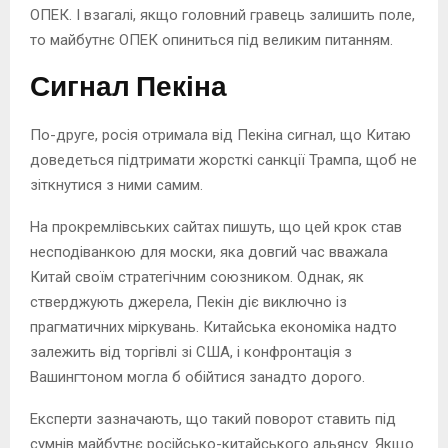
ОПЕК. І взагалі, якщо головний гравець залишить поле,
то майбутнє ОПЕК опиниться під великим питанням.
Сигнал Пекіна
По-друге, росія отримала від Пекіна сигнал, що Китаю
доведеться підтримати жорсткі санкції Трампа, щоб не
зіткнутися з ними самим.
На прокремлівських сайтах пишуть, що цей крок став
несподіванкою для моски, яка довгий час вважала
Китай своїм стратегічним союзником. Однак, як
стверджують джерела, Пекін діє виключно із
прагматичних міркувань. Китайська економіка надто
залежить від торгівлі зі США, і конфронтація з
Вашингтоном могла б обійтися занадто дорого.
Експерти зазначають, що такий поворот ставить під
сумнів майбутнє російсько-китайського альянсу. Якщо