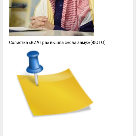
Солистка «ВИА Гра» вышла снова замуж(ФОТО)