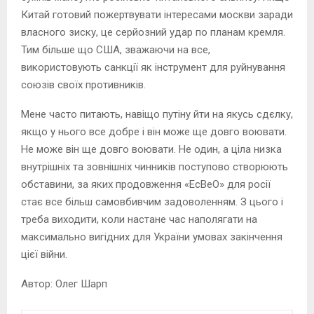
Китай готовий пожертвувати інтересами москви заради
власного зиску, це серйозний удар по планам кремля.
Тим більше що США, зважаючи на все,
використовують санкції як інструмент для руйнування
союзів своїх противників.
Мене часто питають, навіщо путіну йти на якусь сдєлку,
якщо у нього все добре і він може ще довго воювати.
Не може він ще довго воювати. Не один, а ціла низка
внутрішніх та зовнішніх чинників поступово створюють
обставини, за яких продовження «ЕсВеО» для росії
стає все більш самовбивчим задоволенням. З цього і
треба виходити, коли настане час наполягати на
максимально вигідних для України умовах закінчення
цієї війни.
Автор: Олег Шарп