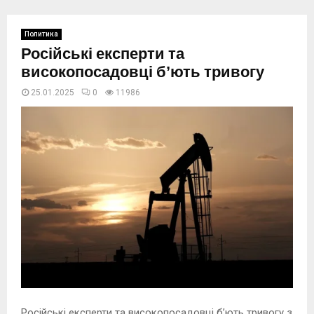
Политика
Російські експерти та
високопосадовці бʼють тривогу
25.01.2025
0
11986
Російські експерти та високопосадовці бʼють тривогу з