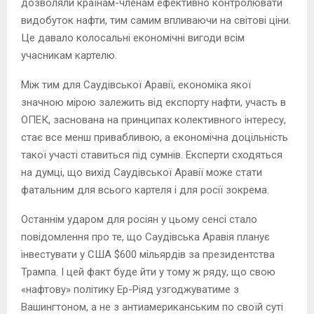
дозволяли країнам-членам ефективно контролювати
видобуток нафти, тим самим впливаючи на світові ціни.
Це давало колосальні економічні вигоди всім
учасникам картелю.
Між тим для Саудівської Аравії, економіка якої
значною мірою залежить від експорту нафти, участь в
ОПЕК, заснована на принципах колективного інтересу,
стає все менш привабливою, а економічна доцільність
такої участі ставиться під сумнів. Експерти сходяться
на думці, що вихід Саудівської Аравії може стати
фатальним для всього картеля і для росії зокрема.
Останнім ударом для росіян у цьому сенсі стало
повідомлення про те, що Саудівська Аравія планує
інвестувати у США $600 мільярдів за президентства
Трампа. І цей факт буде йти у тому ж ряду, що свою
«нафтову» політику Ер-Ріяд узгоджуватиме з
Вашингтоном, а не з антиамериканським по своїй суті