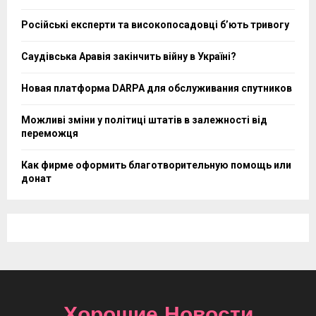
Російські експерти та високопосадовці бʼють тривогу
Саудівська Аравія закінчить війну в Україні?
Новая платформа DARPA для обслуживания спутников
Можливі зміни у політиці штатів в залежності від
переможця
Как фирме оформить благотворительную помощь или
донат
Хорошие Новости