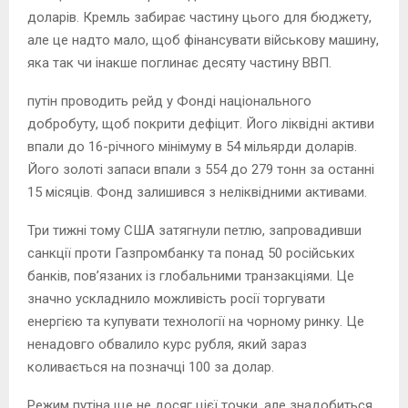
доларів. Кремль забирає частину цього для бюджету,
але це надто мало, щоб фінансувати військову машину,
яка так чи інакше поглинає десяту частину ВВП.
путін проводить рейд у Фонді національного
добробуту, щоб покрити дефіцит. Його ліквідні активи
впали до 16-річного мінімуму в 54 мільярди доларів.
Його золоті запаси впали з 554 до 279 тонн за останні
15 місяців. Фонд залишився з неліквідними активами.
Три тижні тому США затягнули петлю, запровадивши
санкції проти Газпромбанку та понад 50 російських
банків, пов’язаних із глобальними транзакціями. Це
значно ускладнило можливість росії торгувати
енергією та купувати технології на чорному ринку. Це
ненадовго обвалило курс рубля, який зараз
коливається на позначці 100 за долар.
Режим путіна ще не досяг цієї точки, але знадобиться