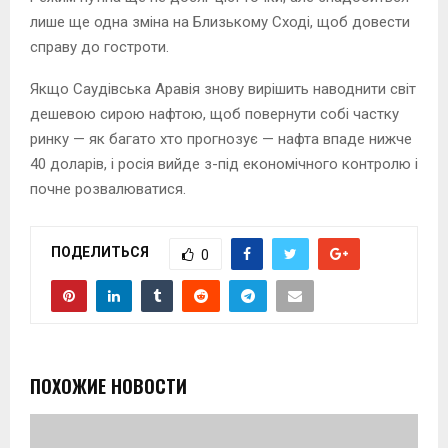
лише ще одна зміна на Близькому Сході, щоб довести
справу до гостроти.
Якщо Саудівська Аравія знову вирішить наводнити світ
дешевою сирою нафтою, щоб повернути собі частку
ринку — як багато хто прогнозує — нафта впаде нижче
40 доларів, і росія вийде з-під економічного контролю і
почне розвалюватися.
ПОДЕЛИТЬСЯ
0
ПОХОЖИЕ НОВОСТИ