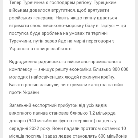
Тепер Туреччина є господарем регіону. Турецьким
військам довелося втрутитися, щоб врятувати
російських генералів. Навіть якщо путіну вдасться
втримати свою військово-морську базу в Тартусі — ця
поступка буде зроблена на умовах та терпінні
Туреччини. путін зараз йде на мирні переговори з
Україною з позиції слабкості.
Відродження радянського військово-промислового
комплексу — знищує решту економіки. Близько 800 000
молодих і найосвіченіших людей покинули країну.
Багато росіян загинули, чи отримали каліцтва на війні
проти України.
Загальний експортний прибуток від усіх видів
викопного палива становив близько 1,2 мільярда
доларів (940 мільйонів фунтів стерлінгів) на день у
середині 2022 року. Вони падали протягом останніх 10
місяців поспіль і зараз ледве становлять 600 мільйонів