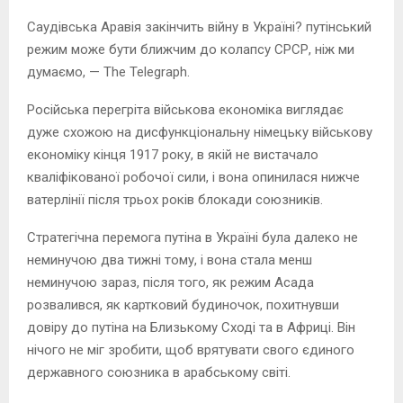
Саудівська Аравія закінчить війну в Україні? путінський
режим може бути ближчим до колапсу СРСР, ніж ми
думаємо, — The Telegraph.
Російська перегріта військова економіка виглядає
дуже схожою на дисфункціональну німецьку військову
економіку кінця 1917 року, в якій не вистачало
кваліфікованої робочої сили, і вона опинилася нижче
ватерлінії після трьох років блокади союзників.
Стратегічна перемога путіна в Україні була далеко не
неминучою два тижні тому, і вона стала менш
неминучою зараз, після того, як режим Асада
розвалився, як картковий будиночок, похитнувши
довіру до путіна на Близькому Сході та в Африці. Він
нічого не міг зробити, щоб врятувати свого єдиного
державного союзника в арабському світі.