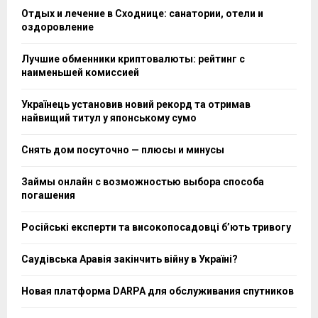
Отдых и лечение в Сходнице: санатории, отели и
оздоровление
Лучшие обменники криптовалюты: рейтинг с
наименьшей комиссией
Українець установив новий рекорд та отримав
найвищий титул у японському сумо
Снять дом посуточно — плюсы и минусы
Займы онлайн с возможностью выбора способа
погашения
Російські експерти та високопосадовці бʼють тривогу
Саудівська Аравія закінчить війну в Україні?
Новая платформа DARPA для обслуживания спутников