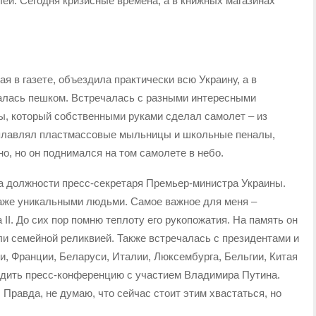
лей. Сегодня кризисные времена, а в книжных магазинах
 в газете, объездила практически всю Украину, а в
алась пешком. Встречалась с разными интересными
, который собственными руками сделал самолет – из
плавлял пластмассовые мыльницы и школьные пеналы,
о, но он поднимался на том самолете в небо.
на должности пресс-секретаря Премьер-министра Украины.
даже уникальными людьми. Самое важное для меня –
II. До сих пор помню теплоту его рукопожатия. На память он
али семейной реликвией. Также встречалась с президентами и
и, Франции, Беларуси, Италии, Люксембурга, Бельгии, Китая
дить пресс-конференцию с участием Владимира Путина.
 Правда, не думаю, что сейчас стоит этим хвастаться, но