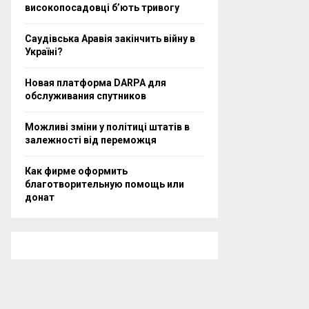
високопосадовці бʼють тривогу
Саудівська Аравія закінчить війну в
Україні?
Новая платформа DARPA для
обслуживания спутников
Можливі зміни у політиці штатів в
залежності від переможця
Как фирме оформить
благотворительную помощь или
донат