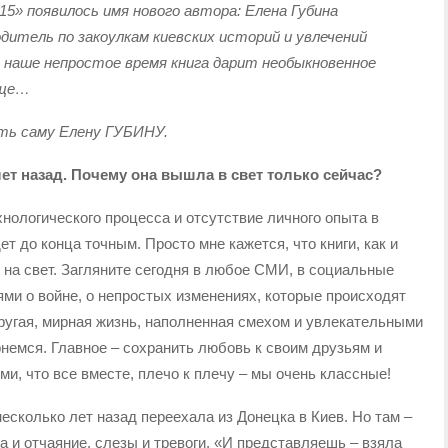
15» появилось имя нового автора: Елена Губина
итель по закоулкам киевских историй и увлечений
В наше непростое время книга дарит необыкновенное
еще…
ать саму Елену ГУБИНУ.
т назад. Почему она вышла в свет только сейчас?
нологического процесса и отсутствие личного опыта в
ет до конца точным. Просто мне кажется, что книги, как и
я на свет. Загляните сегодня в любое СМИ, в социальные
ми о войне, о непростых изменениях, которые происходят
 другая, мирная жизнь, наполненная смехом и увлекательными
немся. Главное – сохранить любовь к своим друзьям и
ми, что все вместе, плечо к плечу – мы очень классные!
есколько лет назад переехала из Донецка в Киев. Но там –
ка и отчаяние, слезы и тревоги. «И представляешь – взяла