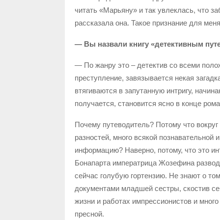
читать «Марьяну» и так увлеклась, что з
рассказала она. Такое признание для меня 
— Вы назвали книгу «детективным путе
— По жанру это – детектив со всеми пол
преступление, завязывается некая загадк
втягиваются в запутанную интригу, начина
получается, становится ясно в конце рома
Почему путеводитель? Потому что вокруг
разностей, много всякой познавательной 
информацию? Наверно, потому, что это ин
Бонапарта императрица Жозефина разводи
сейчас голубую гортензию. Не знают о то
документами младшей сестры, скостив себ
жизни и работах импрессионистов и много
пресной.