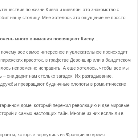
утешествие по жизни Киева и киевлян, это знакомство с
любит нашу столицу. Мне хотелось это ощущение не просто
е очень много внимания посвящают Киеву…
 почему все самое интересное и увлекательное происходит
х парижских красоток, в графстве Девоншир или в бандитском
елось непременно исправить. А еще хотелось, чтобы все мы
 – она дарит нам столько загадок! Их разгадывание,
и дружбы превращают будничные хлопоты в романтические
 старинном доме, который пережил революцию и две мировые
торий и самых настоящих тайн. Многие из них всплыли в
гранты, которые вернулись из Франции во время