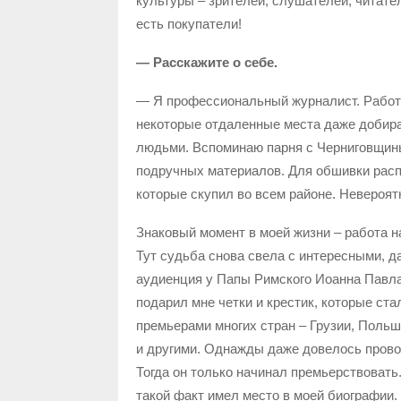
культуры – зрителей, слушателей, читате
есть покупатели!
— Расскажите о себе.
— Я профессиональный журналист. Работая
некоторые отдаленные места даже добир
людьми. Вспоминаю парня с Черниговщины
подручных материалов. Для обшивки рас
которые скупил во всем районе. Невероятн
Знаковый момент в моей жизни – работа 
Тут судьба снова свела с интересными, 
аудиенция у Папы Римского Иоанна Павла 
подарил мне четки и крестик, которые ст
премьерами многих стран – Грузии, Польш
и другими. Однажды даже довелось прово
Тогда он только начинал премьерствовать.
такой факт имел место в моей биографии.