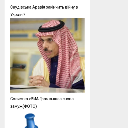
Саудівська Аравія закінчить війну в
Україні?
Солистка «ВИА Гра» вышла снова
замуж(ФОТО)