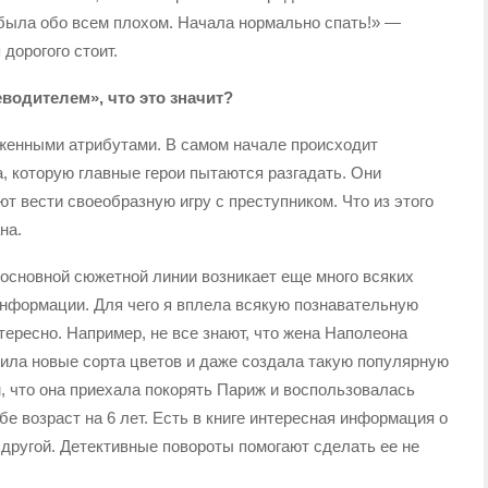
абыла обо всем плохом. Начала нормально спать!» —
дорогого стоит.
водителем», что это значит?
оженными атрибутами. В самом начале происходит
а, которую главные герои пытаются разгадать. Они
ют вести своеобразную игру с преступником. Что из этого
на.
 основной сюжетной линии возникает еще много всяких
информации. Для чего я вплела всякую познавательную
тересно. Например, не все знают, что жена Наполеона
ла новые сорта цветов и даже создала такую популярную
м, что она приехала покорять Париж и воспользовалась
е возраст на 6 лет. Есть в книге интересная информация о
 другой. Детективные повороты помогают сделать ее не