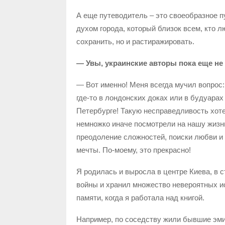
А еще путеводитель – это своеобразное п
духом города, который близок всем, кто 
сохранить, но и растиражировать.
— Увы, украинские авторы пока еще н
— Вот именно! Меня всегда мучил вопрос:
где-то в лондонских доках или в будуара
Петербурге! Такую несправедливость хот
немножко иначе посмотрели на нашу жизнь
преодоление сложностей, поиски любви 
мечты. По-моему, это прекрасно!
Я родилась и выросла в центре Киева, в
войны и хранил множество невероятных ис
памяти, когда я работала над книгой.
Например, по соседству жили бывшие эми