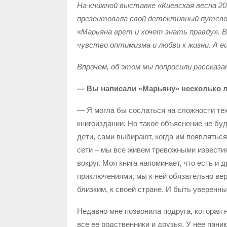
На книжной выставке «Киевская весна 20
презентовала свой детективный путевод
«Марьяна врет и хочет знать правду». 
чувство оптимизма и любви к жизни. А 
Впрочем, об этом мы попросили рассказ
— Вы написали «Марьяну» несколько ле
— Я могла бы сослаться на сложности тех
книгоиздании. Но такое объяснение не буд
дети, сами выбирают, когда им появлятьс
сети – мы все живем тревожными известия
вокруг. Моя книга напоминает, что есть и
приключениями, мы к ней обязательно вер
близким, к своей стране. И быть уверенны
Недавно мне позвонила подруга, которая н
все ее родственники и друзья. У нее пани