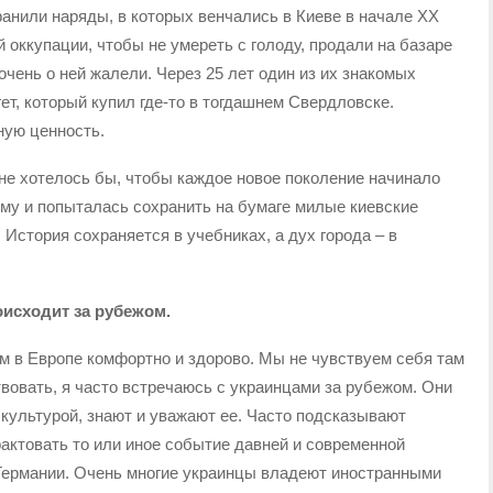
анили наряды, в которых венчались в Киеве в начале ХХ
й оккупации, чтобы не умереть с голоду, продали на базаре
чень о ней жалели. Через 25 лет один из их знакомых
ет, который купил где-то в тогдашнем Свердловске.
ную ценность.
 не хотелось бы, чтобы каждое новое поколение начинало
тому и попыталась сохранить на бумаге милые киевские
. История сохраняется в учебниках, а дух города – в
оисходит за рубежом.
м в Европе комфортно и здорово. Мы не чувствуем себя там
вовать, я часто встречаюсь с украинцами за рубежом. Они
 культурой, знают и уважают ее. Часто подсказывают
актовать то или иное событие давней и современной
 Германии. Очень многие украинцы владеют иностранными