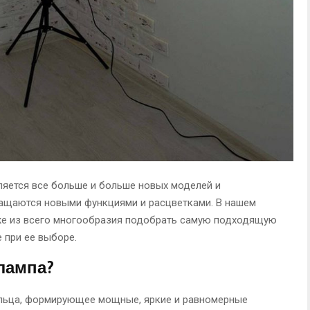
яется все больше и больше новых моделей и
нащаются новыми функциями и расцветками. В нашем
 же из всего многообразия подобрать самую подходящую
 при ее выборе.
лампа?
ольца, формирующее мощные, яркие и равномерные