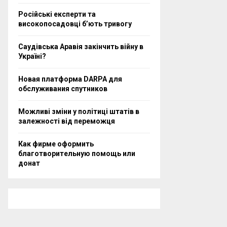
Російські експерти та
високопосадовці бʼють тривогу
Саудівська Аравія закінчить війну в
Україні?
Новая платформа DARPA для
обслуживания спутников
Можливі зміни у політиці штатів в
залежності від переможця
Как фирме оформить
благотворительную помощь или
донат