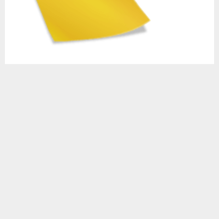
Маринованный лаврак — это что-то!