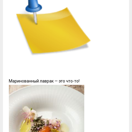
Маринованный лаврак — это что-то!