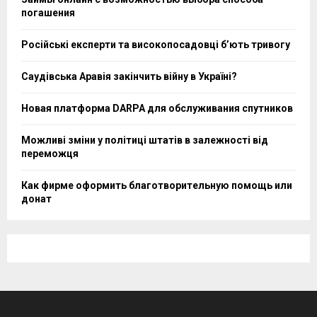
погашения
Російські експерти та високопосадовці бʼють тривогу
Саудівська Аравія закінчить війну в Україні?
Новая платформа DARPA для обслуживания спутников
Можливі зміни у політиці штатів в залежності від
переможця
Как фирме оформить благотворительную помощь или
донат