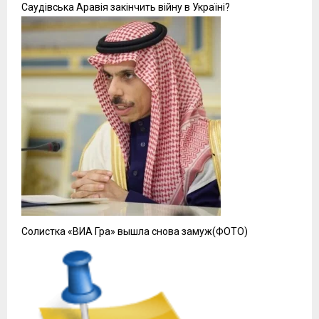
Саудівська Аравія закінчить війну в Україні?
Солистка «ВИА Гра» вышла снова замуж(ФОТО)