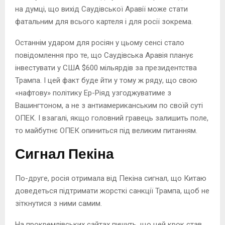
на думці, що вихід Саудівської Аравії може стати
фатальним для всього картеля і для росії зокрема.
Останнім ударом для росіян у цьому сенсі стало
повідомлення про те, що Саудівська Аравія планує
інвестувати у США $600 мільярдів за президентства
Трампа. І цей факт буде йти у тому ж ряду, що свою
«нафтову» політику Ер-Ріяд узгоджуватиме з
Вашингтоном, а не з антиамериканським по своїй суті
ОПЕК. І взагалі, якщо головний гравець залишить поле,
то майбутнє ОПЕК опиниться під великим питанням.
Сигнал Пекіна
По-друге, росія отримала від Пекіна сигнал, що Китаю
доведеться підтримати жорсткі санкції Трампа, щоб не
зіткнутися з ними самим.
На прокремлівських сайтах пишуть, що цей крок став