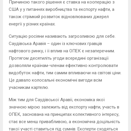
Причиною такого рішення є ставка на кооперацію з
США у у питаннях виробництва та експорту нафти, а
також стрімкий розвиток відновлюваних джерел
енергії у різних країнах.
Ситуацію росіяни називають загрозливою для себе.
Саудівська Аравія – один із ключових гравців
нафтового ринку, і її вплив на ОПЕК є незаперечним.
Протягом десятиліть угоди всередині організації
дозволяли країнам-членам ефективно контролювати
видобуток нафти, тим самим впливаючи на світові ціни.
Це давало колосальні економічні вигоди всім
учасникам картелю.
Між тим для Саудівської Аравії, економіка якої
значною мірою залежить від експорту нафти, участь в
ОПЕК, заснована на принципах колективного інтересу,
стає все менш привабливою, а економічна доцільність
такої участі ставиться під сумнів. Експерти сходяться