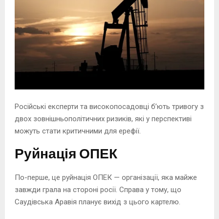
Російські експерти та високопосадовці бʼють тривогу з
двох зовнішньополітичних ризиків, які у перспективі
можуть стати критичними для ерефії.
Руйнація ОПЕК
По-перше, це руйнація ОПЕК — організації, яка майже
завжди грала на стороні росії. Справа у тому, що
Саудівська Аравія планує вихід з цього картелю.