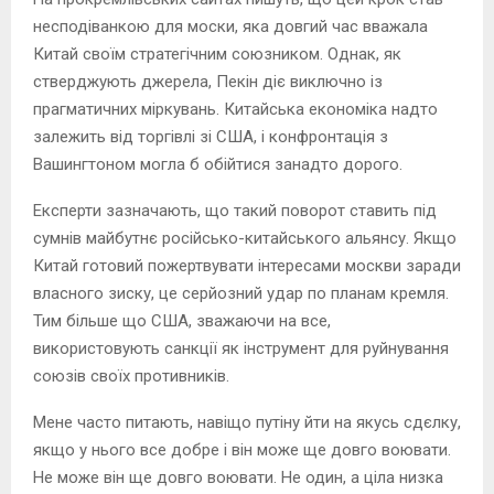
несподіванкою для моски, яка довгий час вважала
Китай своїм стратегічним союзником. Однак, як
стверджують джерела, Пекін діє виключно із
прагматичних міркувань. Китайська економіка надто
залежить від торгівлі зі США, і конфронтація з
Вашингтоном могла б обійтися занадто дорого.
Експерти зазначають, що такий поворот ставить під
сумнів майбутнє російсько-китайського альянсу. Якщо
Китай готовий пожертвувати інтересами москви заради
власного зиску, це серйозний удар по планам кремля.
Тим більше що США, зважаючи на все,
використовують санкції як інструмент для руйнування
союзів своїх противників.
Мене часто питають, навіщо путіну йти на якусь сдєлку,
якщо у нього все добре і він може ще довго воювати.
Не може він ще довго воювати. Не один, а ціла низка