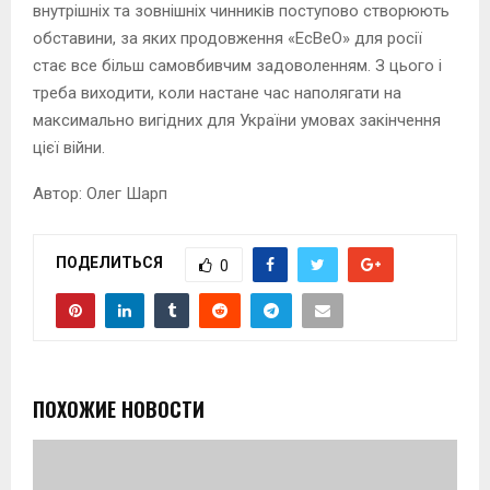
внутрішніх та зовнішніх чинників поступово створюють
обставини, за яких продовження «ЕсВеО» для росії
стає все більш самовбивчим задоволенням. З цього і
треба виходити, коли настане час наполягати на
максимально вигідних для України умовах закінчення
цієї війни.
Автор: Олег Шарп
ПОДЕЛИТЬСЯ
0
ПОХОЖИЕ НОВОСТИ