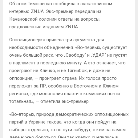
Об этом Тимошенко сообщила в эксклюзивном
интервью ZN.UA. Экс-премьер передала из
Качановской колонии ответы на вопросы,
предложенные изданием ZN.UA.
Оппозиционерка привела три аргумента для
необходимости объединения. «Во-первых, существует
очень большой риск, что „Свободу“ и „УДАР“ не пустят
в парламент в последнюю минуту. А это означает, что
проиграют не Кличко, и не Тягнибок, и даже не
оппозиция, — проиграет страна. Их голоса просто
переложат за ПР, особенно в Восточном и Южном
регионах, где монополия власти в комиссиях почти
тотальная», — отметила экс-премьер.
«Во-вторых, природа демократических оппозиционных
партий в Украине такова, что когда они пойдут на
выборы отдельно, то по пути забудут, с кем на самом
деле нужно бороться. Они так крепко сцепились в