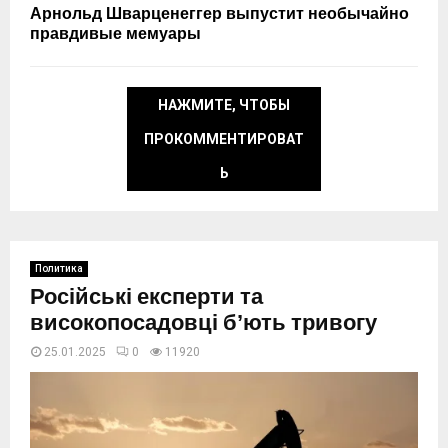
Арнольд Шварценеггер выпустит необычайно
правдивые мемуары
НАЖМИТЕ, ЧТОБЫ
ПРОКОММЕНТИРОВАТ
Ь
Политика
Російські експерти та
високопосадовці бʼють тривогу
25.01.2025
0
11920