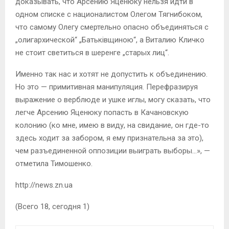
доказывать, что Арсению Яценюку нельзя идти в
одном списке с националистом Олегом Тягнибоком,
что самому Олегу смертельно опасно объединяться с
„олигархической“ „Батьківщиною“, а Виталию Кличко
не стоит светиться в шеренге „старых лиц“.
Именно так нас и хотят не допустить к объединению.
Но это — примитивная манипуляция. Пе­ре­фразируя
выражение о верблюде и ушке иглы, могу сказать, что
легче Арсению Яценюку попасть в Качановскую
колонию (ко мне, имею в виду, на свидание, он где-то
здесь ходит за забором, я ему признательна за это),
чем разъединенной оппозиции выиграть выборы…», —
отметила Тимошенко.
http://news.zn.ua
(Всего 18, сегодня 1)