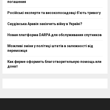
погашения
Російські експерти та високопосадовці бʼють тривогу
Саудівська Аравія закінчить війну в Україні?
Новая платформа DARPA для обслуживания спутников
Можливі зміни у політиці штатів в залежності від
переможця
Как фирме оформить благотворительную помощь или
донат