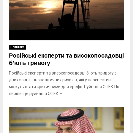
Политика
Російські експерти та високопосадовці
бʼють тривогу
Російські експерти та високопосадовці бʼють тривогу з
двох зовнішньополітичних ризиків, які у перспективі
можуть стати критичними для ерефії. Руйнація ОПЕК По-
перше, це руйнація ОПЕК —...