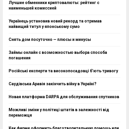
Лучшие обменники криптовалюты: рейтинг с
наименьшей комиссией
Українець установив новий рекорд та отримав
найвищий титул у японському сумо
Снять дом посуточно — плюсы и минусы
Займы онлайн с возможностью выбора способа
погашения
Російські експерти та високопосадовці бʼють тривогу
Саудівська Аравія закінчить війну в Україні?
Новая платформа DARPA для обслуживания спутников
Можливі зміни у політиці штатів в залежності від
переможця
Как фирме оформить благотворительную помощь или