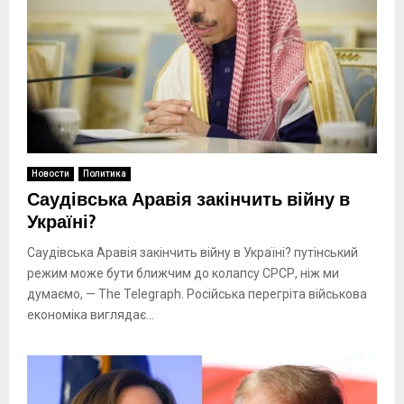
Новости
Политика
Саудівська Аравія закінчить війну в
Україні?
Саудівська Аравія закінчить війну в Україні? путінський
режим може бути ближчим до колапсу СРСР, ніж ми
думаємо, — The Telegraph. Російська перегріта військова
економіка виглядає...