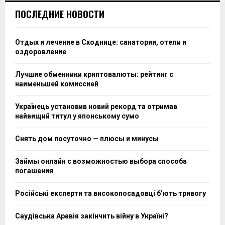
ПОСЛЕДНИЕ НОВОСТИ
Отдых и лечение в Сходнице: санатории, отели и
оздоровление
Лучшие обменники криптовалюты: рейтинг с
наименьшей комиссией
Українець установив новий рекорд та отримав
найвищий титул у японському сумо
Снять дом посуточно — плюсы и минусы
Займы онлайн с возможностью выбора способа
погашения
Російські експерти та високопосадовці бʼють тривогу
Саудівська Аравія закінчить війну в Україні?