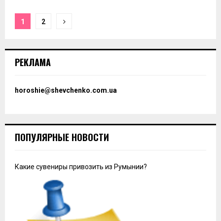
Пагинация
1
2
записей
РЕКЛАМА
horoshie@shevchenko.com.ua
ПОПУЛЯРНЫЕ НОВОСТИ
Какие сувениры привозить из Румынии?